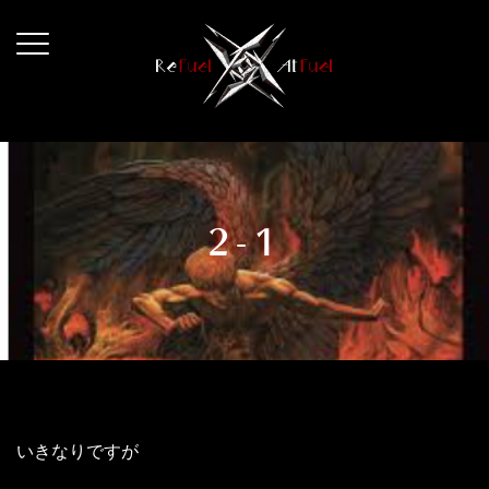
コ
ン
テ
ン
ツ
へ
ス
キ
2-1
ッ
プ
いきなりですが