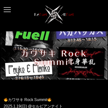
コ
ン
テ
ン
ツ
へ
ス
キ
カワサキ Rock
ッ
Summit
プ
カワサキ Rock Summit
2025.1.19(日) @セルビアンナイト