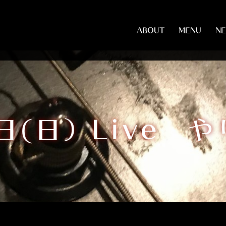
ABOUT
MENU
N
日(日）Live 