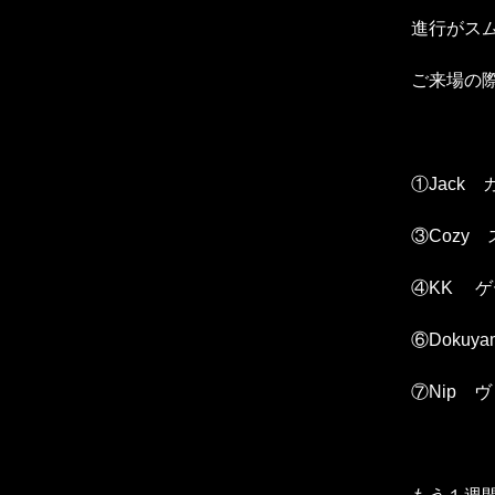
進行がス
ご来場の
①Jack 
③Cozy
④KK ゲ
⑥Doku
⑦Nip 