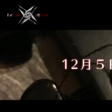
コ
ン
テ
ン
ツ
へ
ス
キ
ッ
12月５
プ