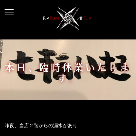
コ
ン
テ
ン
ツ
へ
ス
キ
本日、臨時休業いたしま
ッ
す。
プ
昨夜、当店２階からの漏水があり