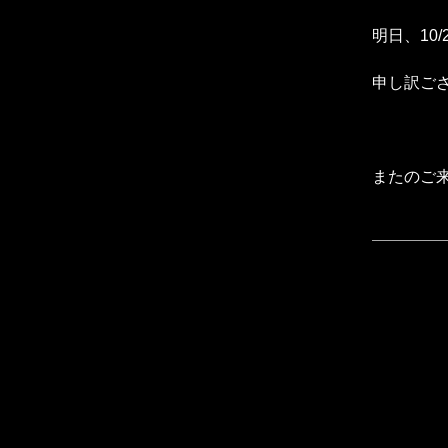
明日、10
申し訳ござい
またのご