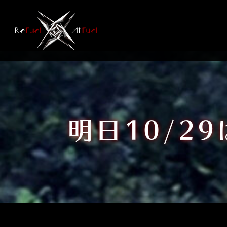
コ
ン
テ
ン
ツ
へ
ス
キ
ッ
明日10/2
プ