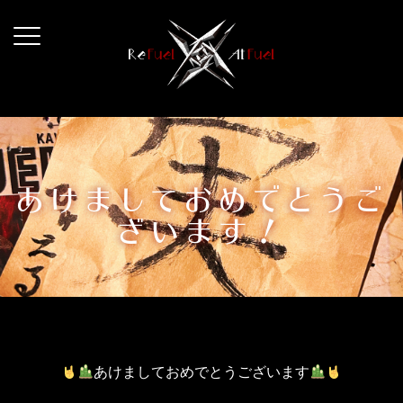
コ
ン
テ
ン
ツ
へ
ス
キ
あけましておめでとうご
ッ
ざいます！
プ
あけましておめでとうございます