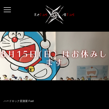
コ
ン
テ
ン
ツ
へ
ス
キ
8月15日(日）はお休みし
ッ
ます
プ
ハードロック居酒屋 Fuel